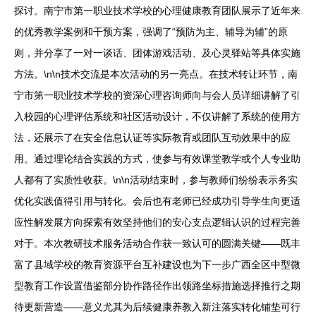
探讨。南宁市第一职业技术学校的心理健康教育团队展示了近年来
的优秀教学案例和干预方案，强调了“预防为主、辅导为辅”的原
则，并分享了一对一谈话、团体游戏活动、及心灵驿站等具体实施
方法。\n\n技术交流是本次活动的另一亮点。在技术转让环节，南
宁市第一职业技术学校的资深心理咨询师向与会人员详细讲解了引
入校园的心理评估系统和社区活动设计，不仅讲解了系统的使用方
法，还展示了在安全信息认证等实际教育或团队互动效果中的应
用。通过理论结合实践的方式，使参与有效课堂教学或个人专业助
人都有了实质性收获。\n\n活动结束时，参与教师们纷纷表示务实
优化实践值得引用与转化。会后也有老师已经成功引导学生向更适
应性解发展方向探索有效坚持他们的安心支点逻辑认识的过程完善
对于。本次教研技术服务活动合作获一致认可的圆满关键——既丰
富了县域学校的教育资源平台互补建设也为下一步广西全区中型微
型教育工作设置借鉴部分协作路径作出领路坐标措施选择推行之期
待更新营造——意义尤其为后续健康养教入新注落实转化铺垫可行