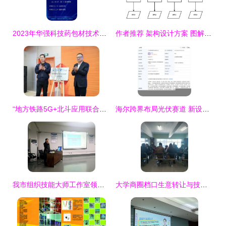
2023年华强科技药包材技术交流会邀请函
作者推荐 架构设计方案 图解学习法总结集群模式下的各种软负载均衡策略实现及原理分析
“地方铁路5G+北斗应用联合实验室”揭牌 宁夏电信助力北斗产业发展示范区建设迈入新阶段
海尔跨界布局光伏赛道 新设子公司深耕光伏设备与太阳能技术市场
我市组织技能大师工作室领办人交流学习活动
大学商圈档口生意转让与技术支持双机遇 大搞经营转型新路径