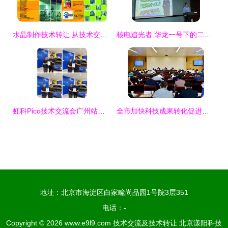
水晶制作技术转让 从技术交流到实践落地
核电追光者 华龙一号下的二十万分之一匠心之印
虹科Pico技术交流会广州站圆满落幕，免拆诊断汽修之旅启程成都
全市加快科技成果转化促进产业高质量发展专项行动动员会召开
地址：北京市海淀区白家疃尚品园1号院3层351
电话：-
Copyright © 2026
www.e9l9.com
技术交流及技术转让
北京漾阳科技